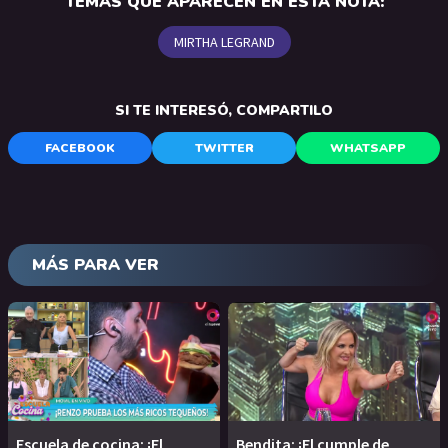
TEMAS QUE APARECEN EN ESTA NOTA:
MIRTHA LEGRAND
SI TE INTERESÓ, COMPARTILO
FACEBOOK
TWITTER
WHATSAPP
MÁS PARA VER
Escuela de cocina: ¡El
Bendita: ¡El cumple de