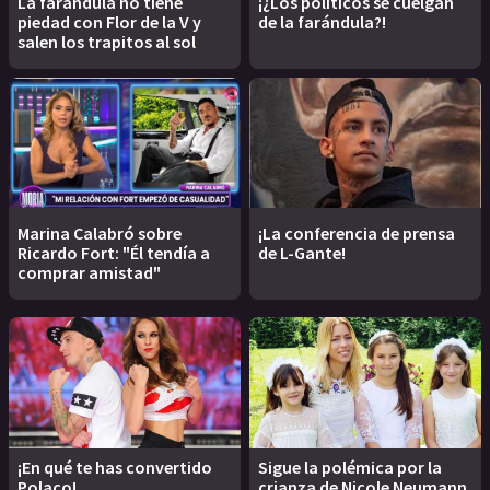
La farándula no tiene
¡¿Los políticos se cuelgan
piedad con Flor de la V y
de la farándula?!
salen los trapitos al sol
Marina Calabró sobre
¡La conferencia de prensa
Ricardo Fort: "Él tendía a
de L-Gante!
comprar amistad"
¡En qué te has convertido
Sigue la polémica por la
Polaco!
crianza de Nicole Neumann