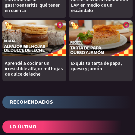
gastroenteritis: qué tener
LAM en medio de un
en cuenta
escándalo
Aprendé a cocinar un
Exquisita tarta de papa,
irresistible alfajor mil hojas
queso y jamón
de dulce de leche
RECOMENDADOS
LO ÚLTIMO