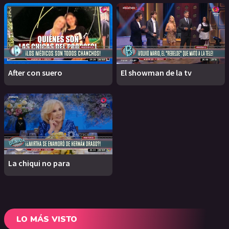
After con suero
El showman de la tv
La chiqui no para
LO MÁS VISTO