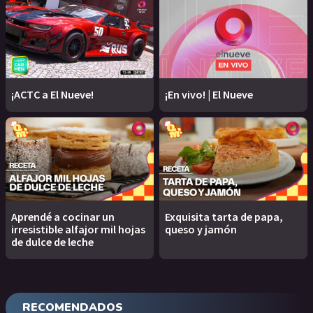
¡ACTC a El Nueve!
¡En vivo! | El Nueve
Aprendé a cocinar un
Exquisita tarta de papa,
irresistible alfajor mil hojas
queso y jamón
de dulce de leche
RECOMENDADOS