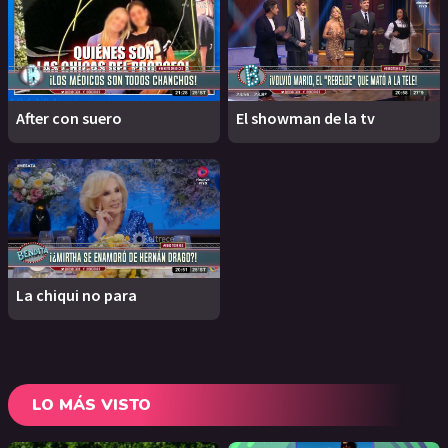
After con suero
El showman de la tv
La chiqui no para
LO MÁS VISTO