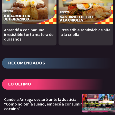
Aprendé a cocinar una
Irresistible sandwich de bife
irresistible torta matera de
a la criolla
duraznos
RECOMENDADOS
LO ÚLTIMO
Candela Arizaga declaró ante la Justicia:
“Como no tenía sueño, empecé a consumir
cocaína”