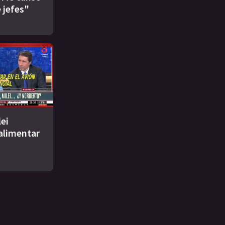
 jefes"
ei
 alimentar