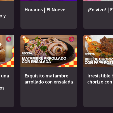
Horarios | El Nueve
¡En vivo! | 
o y
 una
Exquisito matambre
Irresistible 
arrollado con ensalada
chorizo con
os