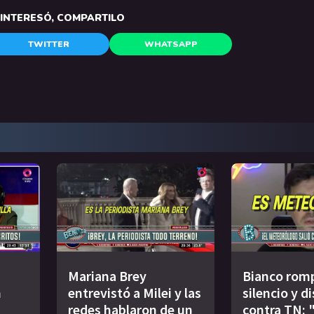
E INTERESÓ, COMPARTILO
TWITTER
WHATSAPP
Mariana Brey
Bianco romp
n
entrevistó a Milei y las
silencio y d
redes hablaron de un
contra TN: 