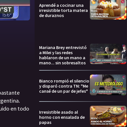
Aprendé a cocinar una
irresistible torta matera
de duraznos
Mariana Brey entrevistó
a Milei y las redes
hablaron de un mano a
mano... sin sobresaltos
Bianco rompió el silencio
y disparó contra TN: "Me
cansé de un par de jefes"
 bastante
rgentina.
ruido en todo
Irresistible asado al
horno con ensalada de
papas