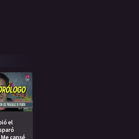
ió el
isparó
"Me cansé