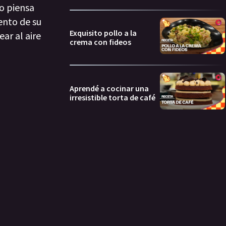
no piensa
ento de su
Exquisito pollo a la
ar al aire
crema con fideos
Aprendé a cocinar una
irresistible torta de café