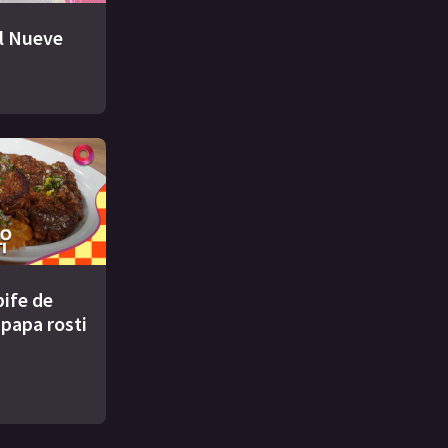
El Nueve
bife de
 papa rosti