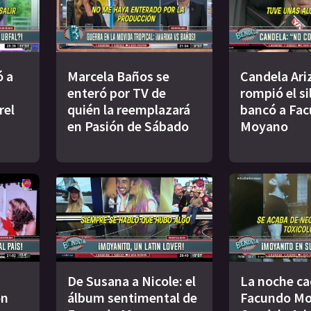
ó a
Marcela Baños se
Candela Ari
enteró por TV de
rompió el si
rel
quién la reemplazará
bancó a Fa
en Pasión de Sábado
Moyano
De Susana a Nicole: el
La noche ca
ón
álbum sentimental de
Facundo Mo