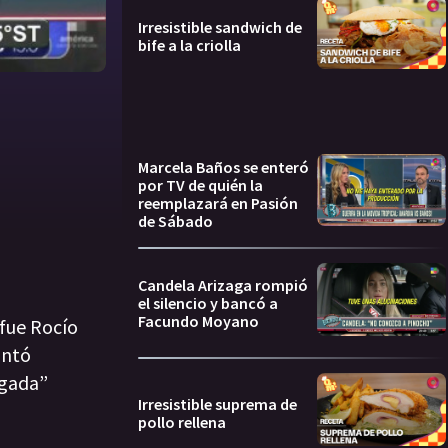
Irresistible sandwich de
bife a la criolla
Marcela Baños se enteró
por TV de quién la
reemplazará en Pasión
de Sábado
Candela Arizaga rompió
el silencio y bancó a
Facundo Moyano
 fue Rocío
untó
igada”
Irresistible suprema de
pollo rellena