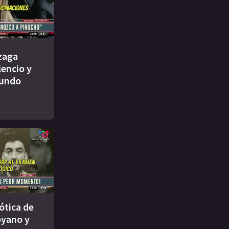
zaga
lencio y
cundo
ótica de
yano y