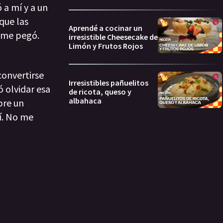
a mí y a un
que las
Aprendé a cocinar un
s me pegó.
irresistible Cheesecake de
Limón y Frutos Rojos
convertirse
Irresistibles pañuelitos
 olvidar esa
de ricota, queso y
albahaca
bre un
í. No me