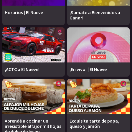
Horarios | El Nueve
¡Sumate a Bienvenidos a
Ganar!
¡ACTC a El Nueve!
¡En vivo! | El Nueve
Aprendé a cocinar un
Exquisita tarta de papa,
irresistible alfajor mil hojas
queso y jamón
de dulce de leche