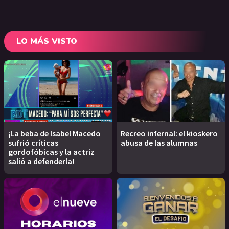
LO MÁS VISTO
¡La beba de Isabel Macedo
Recreo infernal: el kioskero
sufrió críticas
abusa de las alumnas
gordofóbicas y la actriz
salió a defenderla!