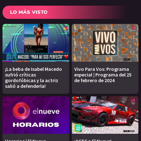
LO MÁS VISTO
¡La beba de Isabel Macedo
Vivo Para Vos: Programa
sufrió críticas
especial | Programa del 25
gordofóbicas y la actriz
de febrero de 2024
salió a defenderla!
Horarios | El Nueve
¡ACTC a El Nueve!