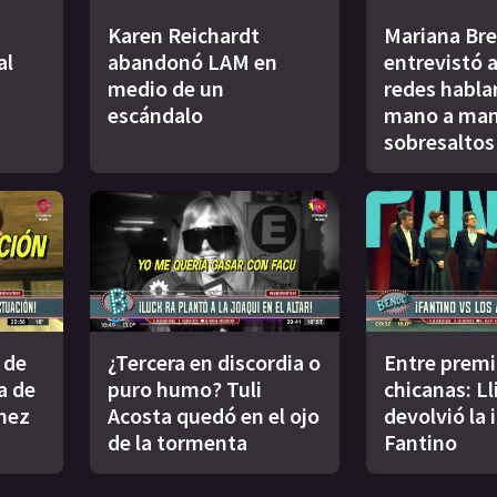
Karen Reichardt
Mariana Br
al
abandonó LAM en
entrevistó a
medio de un
redes habla
escándalo
mano a mano
sobresaltos
 de
¿Tercera en discordia o
Entre premi
a de
puro humo? Tuli
chicanas: Ll
nez
Acosta quedó en el ojo
devolvió la 
de la tormenta
Fantino