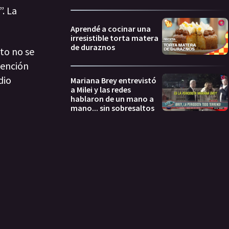
. La
Aprendé a cocinar una
irresistible torta matera
de duraznos
to no se
tención
dio
Mariana Brey entrevistó
a Milei y las redes
hablaron de un mano a
mano... sin sobresaltos