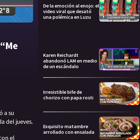
De la emoción al enojo: el
video viral que desató
una polémica en Luzu
: “Me
Karen Reichardt
abandonó LAM en medio
de un escándalo
Irresistible bife de
chorizo con papa rosti
ó a su
a del jueves.
Exquisito matambre
arrollado con ensalada
con el