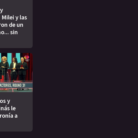
ey
 Milei y las
ron de un
... sin
os y
inás le
ironía a