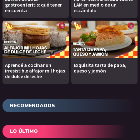
gastroenteritis: qué tener
LAM en medio de un
en cuenta
escándalo
Aprendé a cocinar un
Exquisita tarta de papa,
irresistible alfajor mil hojas
queso y jamón
de dulce de leche
RECOMENDADOS
LO ÚLTIMO