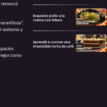
, remarcó
Exquisito pollo a la
crema con fideos
aravillosa”.
 exitismo y
Aprendé a cocinar una
irresistible torta de café
spacios
 mejor como