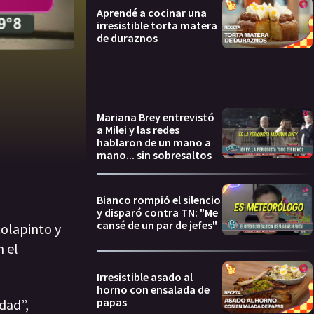
Aprendé a cocinar una
irresistible torta matera
de duraznos
Mariana Brey entrevistó
a Milei y las redes
hablaron de un mano a
mano... sin sobresaltos
Bianco rompió el silencio
y disparó contra TN: "Me
cansé de un par de jefes"
Colapinto y
n el
Irresistible asado al
horno con ensalada de
papas
dad”,