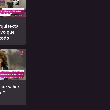
rquitecta
uvo que
todo
que saber
te?