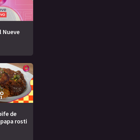
El Nueve
bife de
 papa rosti