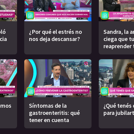
ló
¿Por qué el estrés no
Sandra, la a
cia
nos deja descansar?
ciega que t
reaprender 
omos
Síntomas de la
¿Qué tenés 
gastroenteritis: qué
para jubilar
tener en cuenta