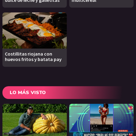
dulce de leche y galletitas
multicereal
Costillitas riojana con
huevos fritos y batata pay
LO MÁS VISTO