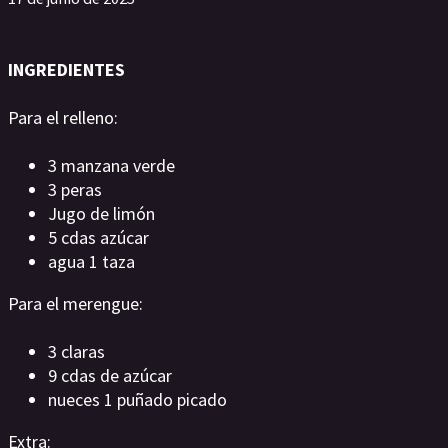
INGREDIENTES
Para el relleno:
3 manzana verde
3 peras
Jugo de limón
5 cdas azúcar
agua 1 taza
Para el merengue:
3 claras
9 cdas de azúcar
nueces 1 puñado picado
Extra: