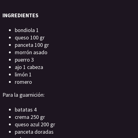
INGREDIENTES
bondiola 1
queso 100 gr
panceta 100 gr
morrón asado
puerro 3
ajo 1 cabeza
limón 1
romero
Para la guarnición:
batatas 4
crema 250 gr
queso azul 200 gr
panceta doradas