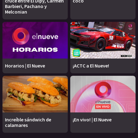
cruce entre El Dipy, Carmen
coco
Barbieri, Pachano y
Melconian
Horarios | El Nueve
¡ACTC a El Nueve!
Increíble sándwich de
¡En vivo! | El Nueve
calamares