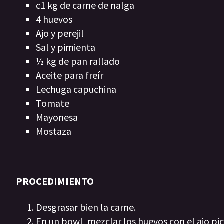
c1 kg de carne de nalga
4 huevos
Ajo y perejil
Sal y pimienta
½ kg de pan rallado
Aceite para freír
Lechuga capuchina
Tomate
Mayonesa
Mostaza
PROCEDIMIENTO
Desgrasar bien la carne.
En un bowl, mezclar los huevos con el ajo pi