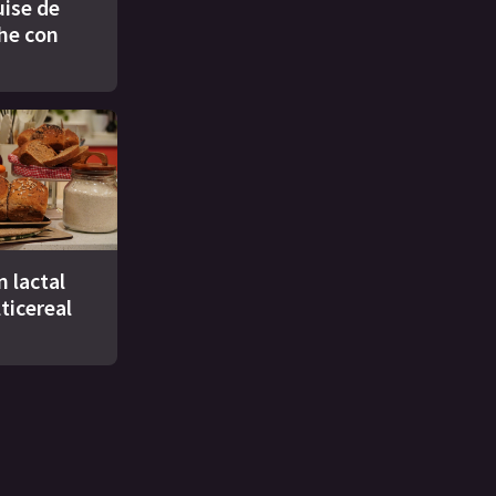
ise de
che con
n lactal
ticereal