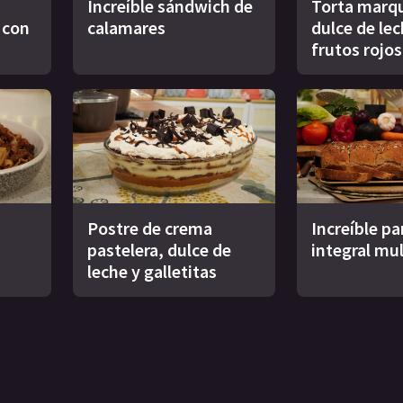
Increíble sándwich de
Torta marqu
s con
calamares
dulce de le
frutos rojos
Postre de crema
Increíble pa
pastelera, dulce de
integral mul
leche y galletitas