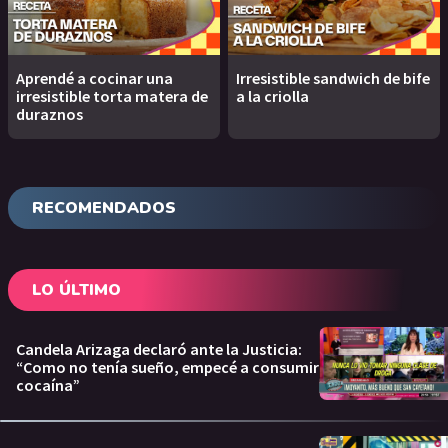
Aprendé a cocinar una
Irresistible sandwich de bife
irresistible torta matera de
a la criolla
duraznos
RECOMENDADOS
LO ÚLTIMO
Candela Arizaga declaró ante la Justicia:
“Como no tenía sueño, empecé a consumir
cocaína”