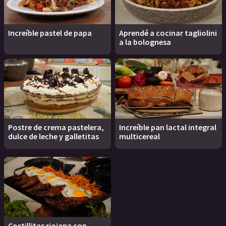
Increíble pastel de papa
Aprendé a cocinar tagliolini
a la bolognesa
Postre de crema pastelera,
Increíble pan lactal integral
dulce de leche y galletitas
multicereal
Costillitas riojana con