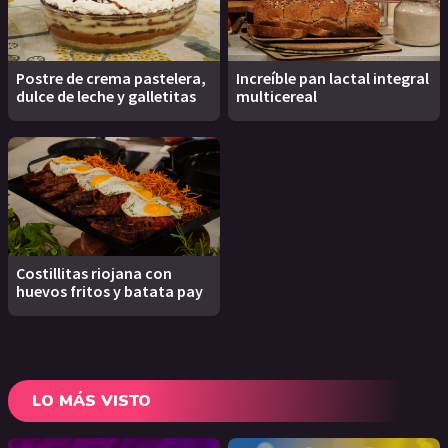
Postre de crema pastelera,
Increíble pan lactal integral
dulce de leche y galletitas
multicereal
Costillitas riojana con
huevos fritos y batata pay
LO MÁS VISTO