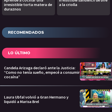
Aprendé a cocinar una
Irresistible sandwich de bife
irresistible torta matera de
a la criolla
duraznos
RECOMENDADOS
LO ÚLTIMO
Candela Arizaga declaró ante la Justicia:
“Como no tenía sueño, empecé a consumir
cocaína”
Laura Ubfal volvió a Gran Hermano y
liquidó a Marisa Brel