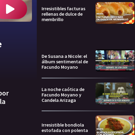
Irresistibles facturas
rellenas de dulce de
membrillo
e
De Susana a Nicole: el
álbum sentimental de
Facundo Moyano
La noche caótica de
por
Facundo Moyano y
la
Candela Arizaga
Irresistible bondiola
estofada con polenta