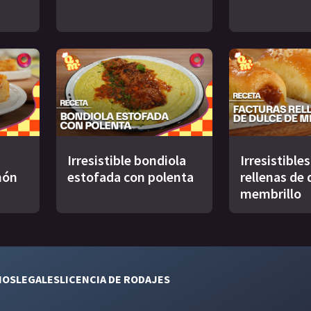
Irresistible bondiola
Irresistible
món
estofada con polenta
rellenas de 
membrillo
NOS
LEGALES
LICENCIA DE RODAJES