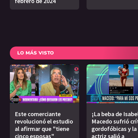
febrero de 2024
LO MÁS VISTO
Este comerciante
¡La beba de Isabe
revolucionó el estudio
Macedo sufrió crí
al afirmar que "tiene
gordofóbicas y la
cinco esposas"
actriz salió a