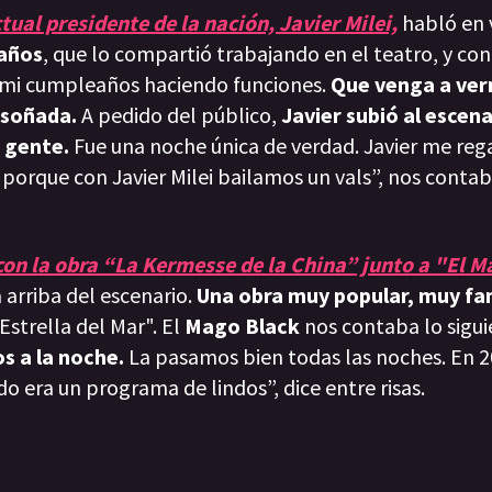
ual presidente de la nación, Javier Milei,
habló en 
años
, que lo compartió trabajando en el teatro, y con
mi cumpleaños haciendo funciones.
Que venga a ve
 soñada.
A pedido del público,
Javier subió al escena
a gente.
Fue una noche única de verdad. Javier me reg
 porque con Javier Milei bailamos un vals”, nos conta
con la obra “La Kermesse de la China” junto a "El 
 arriba del escenario.
Una obra muy popular, muy fam
strella del Mar". El
Mago Black
nos contaba lo sigui
s a la noche.
La pasamos bien todas las noches. En 
o era un programa de lindos”, dice entre risas.