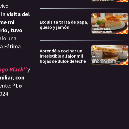
vivo
 la
visita del
rme mi
Exquisita tarta de papa,
queso y jamón
rio, tuvo
alo una
ba Fátima
Aprendé a cocinar un
irresistible alfajor mil
hojas de dulce de leche
Mago Black"
y
iliar, con
ente:
“Lo
2024