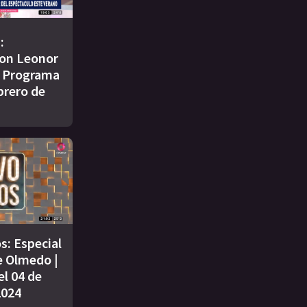
:
on Leonor
| Programa
brero de
s: Especial
e Olmedo |
l 04 de
2024