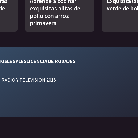
uras
Aprendé a cocinar
Exquisita l
de
exquisitas alitas de
verde de bo
pollo con arroz
primavera
NOS
LEGALES
LICENCIA DE RODAJES
E RADIO Y TELEVISION 2015