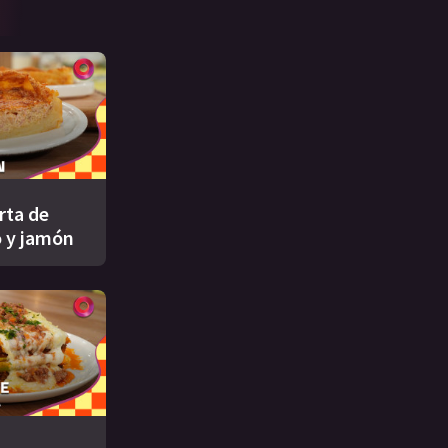
rta de
 y jamón