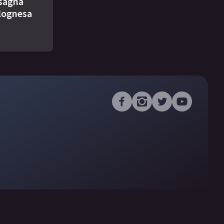
asagna
lognesa