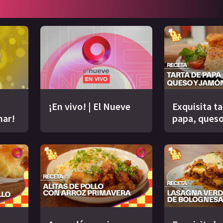
¡En vivo! | El Nueve
Exquisita ta
nar!
papa, queso