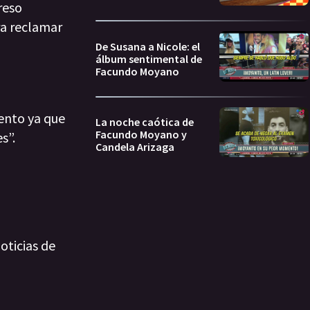
reso
ra reclamar
De Susana a Nicole: el
álbum sentimental de
Facundo Moyano
ento ya que
La noche caótica de
Facundo Moyano y
s”.
Candela Arizaga
oticias de