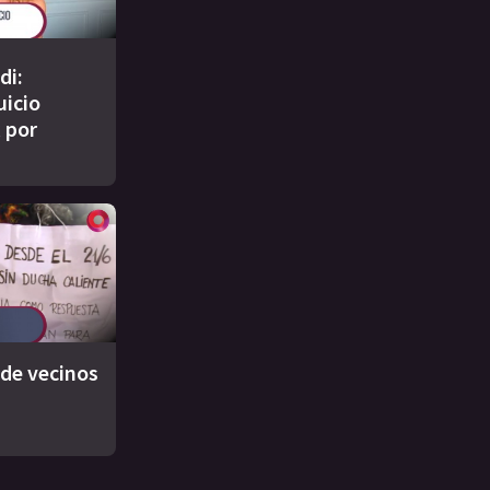
di:
uicio
 por
 de vecinos