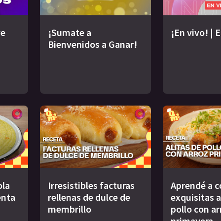
ve
¡Sumate a
¡En vivo! | 
Bienvenidos a Ganar!
ola
Irresistibles facturas
Aprendé a c
enta
rellenas de dulce de
exquisitas a
membrillo
pollo con ar
primavera