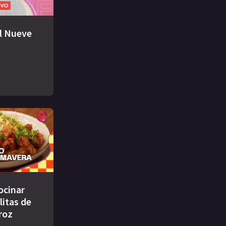
El Nueve
ocinar
litas de
roz