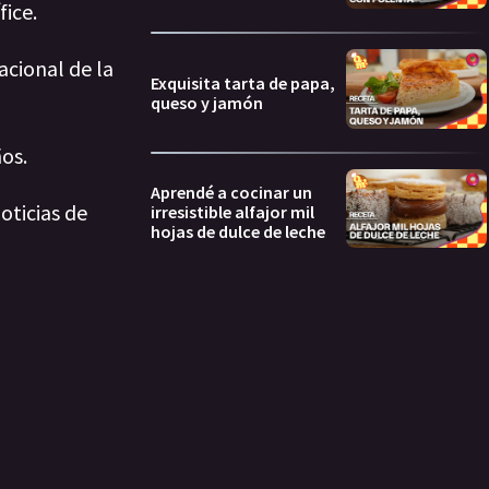
fice.
acional de la
Exquisita tarta de papa,
queso y jamón
ños.
Aprendé a cocinar un
oticias de
irresistible alfajor mil
hojas de dulce de leche