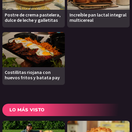
Postre de crema pastelera,
Increíble pan lactal integral
dulce de leche y galletitas
multicereal
Costillitas riojana con
huevos fritos y batata pay
LO MÁS VISTO