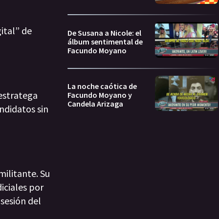
ital” de
De Susana a Nicole: el
álbum sentimental de
Facundo Moyano
La noche caótica de
 estratega
Facundo Moyano y
Candela Arizaga
ndidatos sin
militante. Su
iciales por
 sesión del