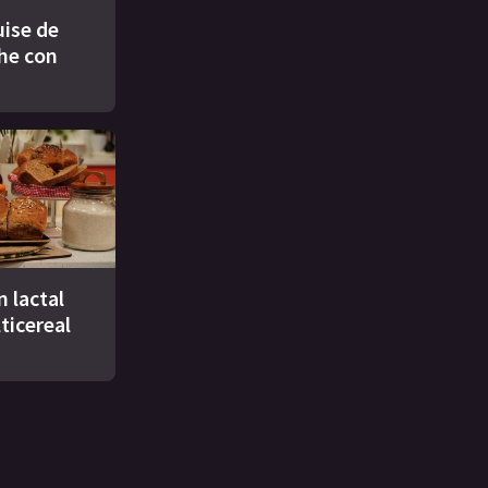
ise de
che con
n lactal
ticereal