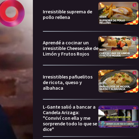
Irresistible suprema de
pollo rellena
Aprendé a cocinar un
irresistible Cheesecake de
Limón y Frutos Rojos
Irresistibles pañuelitos
de ricota, queso y
albahaca
L-Gante salió a bancar a
Candela Arizaga:
"Conviví con ella y me
sorprende todo lo que se
dice"