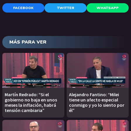
FACEBOOK
TWITTER
WHATSAPP
MÁS PARA VER
Martín Redrado: “Si el
Alejandro Fantino: “Milei
gobierno no baja en unos
tiene un afecto especial
meses la inflación, habrá
conmigo y yo lo siento por
tensión cambiaria”
él”