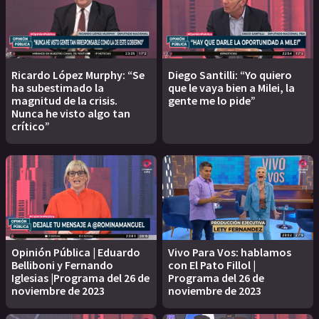
Ricardo López Murphy: “Se
Diego Santilli: “Yo quiero
ha subestimado la
que le vaya bien a Milei, la
magnitud de la crisis.
gente me lo pide”
Nunca he visto algo tan
crítico”
Opinión Pública | Eduardo
Vivo Para Vos: hablamos
Belliboni y Fernando
con El Pato Fillol |
Iglesias |Programa del 26 de
Programa del 26 de
noviembre de 2023
noviembre de 2023