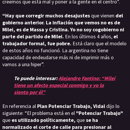
creemos que está mal y poner a la gente en el centro”.
“Hay que corregir muchos desajustes
que vienen
del
gobierno anterior.
La inflación que vemos no es de
Milei, es de Massa y Cristina. Yo no soy cogobierno ni
parte del partido de Milei.
En los últimos 4 años,
el
trabajador formal, fue pobre.
Está claro que el modelo
de estos años no funcionó. La argentina no tiene
capacidad de endeudarse más ni de imprimir más o
vamos a una hiper”.
Te puede interesar:
Alejandro Fantino: “Milei
tiene un afecto especial conmigo y yo lo
siento por él”
En referencia al
Plan Potenciar Trabajo, Vidal
dijo lo
siguiente: “El problema está en el
"Potenciar Trabajo"
que
es utilizado políticamente,
que
se ha
normalizado el corte de calle para presionar al