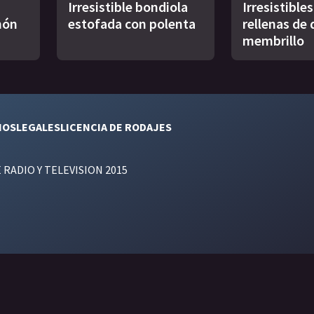
Irresistible bondiola
Irresistible
món
estofada con polenta
rellenas de 
membrillo
NOS
LEGALES
LICENCIA DE RODAJES
E RADIO Y TELEVISION 2015