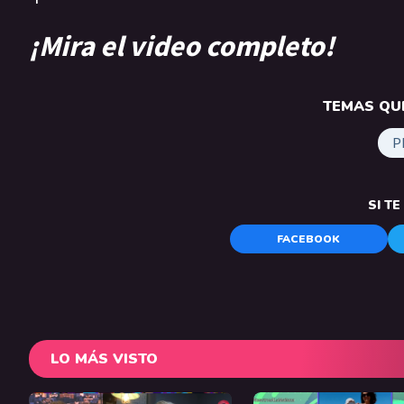
¡Mira el video completo!
TEMAS QUE
P
SI T
FACEBOOK
LO MÁS VISTO