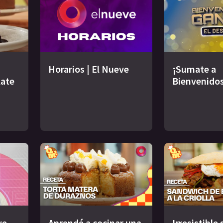
Horarios | El Nueve
¡Sumate a
late
Bienvenidos
ve
Aprendé a cocinar una
Irresistible