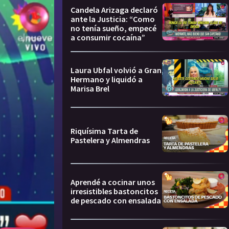
Candela Arizaga declaró
ante la Justicia: “Como
no tenía sueño, empecé
a consumir cocaína”
Laura Ubfal volvió a Gran
Hermano y liquidó a
Marisa Brel
Riquísima Tarta de
Pastelera y Almendras
Aprendé a cocinar unos
irresistibles bastoncitos
de pescado con ensalada