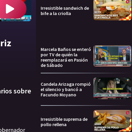
Irresistible sandwich de
bife a la criolla
riz
Marcela Baños se enteró
por TV de quién la
reemplazará en Pasión
de Sábado
Candela Arizaga rompió
el silencio y bancó a
arios sobre
Facundo Moyano
Irresistible suprema de
pollo rellena
gobernador