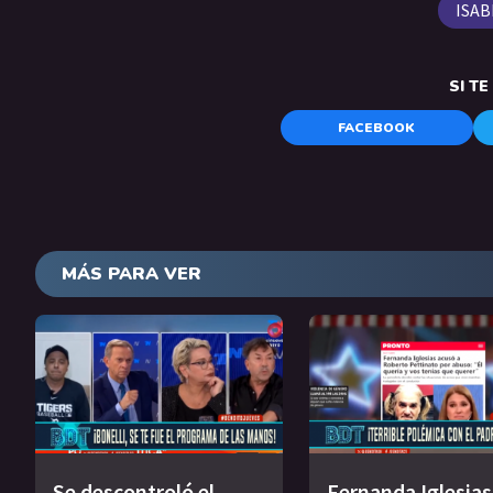
ISAB
SI T
FACEBOOK
MÁS PARA VER
Se descontroló el
Fernanda Iglesias