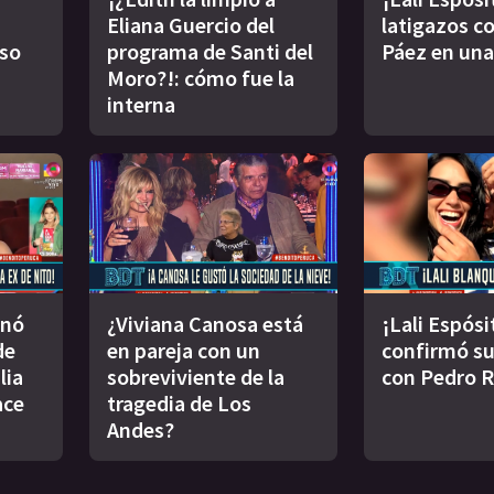
Eliana Guercio del
latigazos co
oso
programa de Santi del
Páez en una
Moro?!: cómo fue la
interna
inó
¿Viviana Canosa está
¡Lali Espósi
de
en pareja con un
confirmó s
lia
sobreviviente de la
con Pedro 
ace
tragedia de Los
Andes?