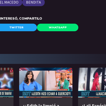
EL MACEDO
BENDITA
E INTERESÓ, COMPARTILO
TWITTER
WHATSAPP
¡¿Edith la limpió a
¡Lali Espósi