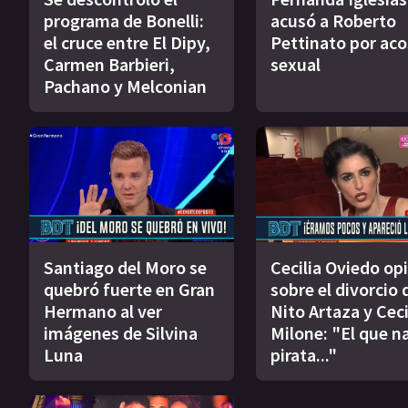
programa de Bonelli:
acusó a Roberto
el cruce entre El Dipy,
Pettinato por ac
Carmen Barbieri,
sexual
Pachano y Melconian
Santiago del Moro se
Cecilia Oviedo op
quebró fuerte en Gran
sobre el divorcio 
Hermano al ver
Nito Artaza y Ceci
imágenes de Silvina
Milone: "El que n
Luna
pirata..."