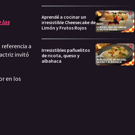
Aprendé a cocinar un
 los
irresistible Cheesecake de
Limón y Frutos Rojos
 referencia a
Irresistibles pañuelitos
ctriz invitó
de ricota, queso y
albahaca
or en los