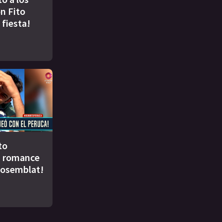
n Fito
 fiesta!
to
u romance
Rosemblat!