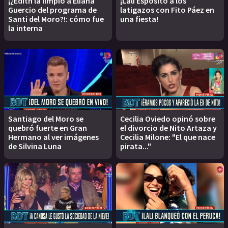
¡¿Edith la limpió a Eliana
¡Lali Espósito a los
Guercio del programa de
latigazos con Fito Páez en
Santi del Moro?!: cómo fue
una fiesta!
la interna
Santiago del Moro se
Cecilia Oviedo opinó sobre
quebró fuerte en Gran
el divorcio de Nito Artaza y
Hermano al ver imágenes
Cecilia Milone: "El que nace
de Silvina Luna
pirata..."