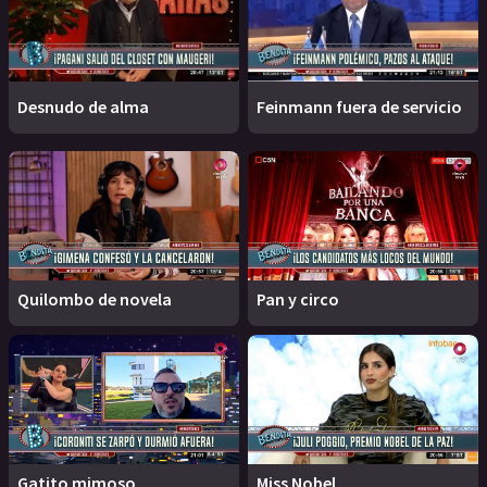
Desnudo de alma
Feinmann fuera de servicio
Quilombo de novela
Pan y circo
Gatito mimoso
Miss Nobel