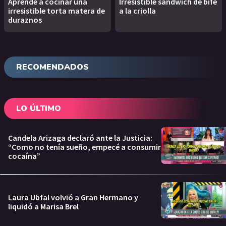
Aprendé a cocinar una
Irresistible sandwich de bife
irresistible torta matera de
a la criolla
duraznos
RECOMENDADOS
LO ÚLTIMO
Candela Arizaga declaró ante la Justicia:
“Como no tenía sueño, empecé a consumir
cocaína”
Laura Ubfal volvió a Gran Hermano y
liquidó a Marisa Brel