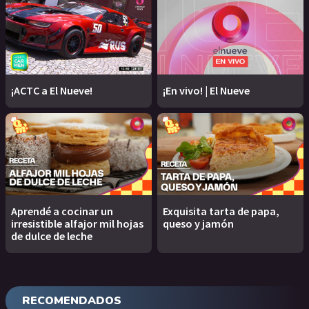
¡ACTC a El Nueve!
¡En vivo! | El Nueve
Aprendé a cocinar un
Exquisita tarta de papa,
irresistible alfajor mil hojas
queso y jamón
de dulce de leche
RECOMENDADOS