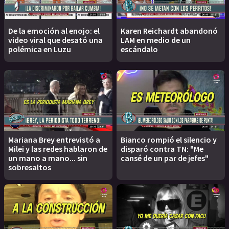
De la emoción al enojo: el
Karen Reichardt abandonó
video viral que desató una
LAM en medio de un
polémica en Luzu
escándalo
Mariana Brey entrevistó a
Bianco rompió el silencio y
Milei y las redes hablaron de
disparó contra TN: "Me
un mano a mano... sin
cansé de un par de jefes"
sobresaltos