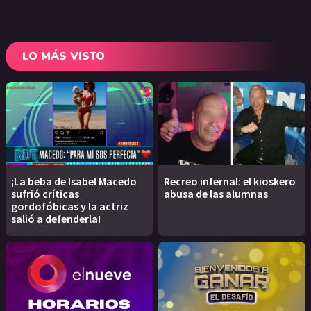
LO MÁS VISTO
¡La beba de Isabel Macedo
Recreo infernal: el kioskero
sufrió críticas
abusa de las alumnas
gordofóbicas y la actriz
salió a defenderla!