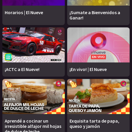
Horarios | El Nueve
¡Sumate a Bienvenidos a
Ganar!
¡ACTC a El Nueve!
¡En vivo! | El Nueve
Aprendé a cocinar un
Exquisita tarta de papa,
irresistible alfajor mil hojas
queso y jamón
de dulce de leche