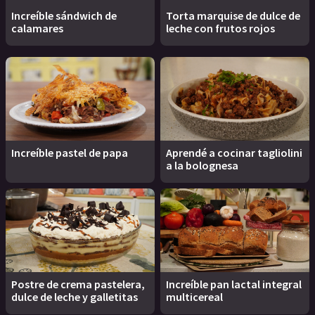
Increíble sándwich de
Torta marquise de dulce de
calamares
leche con frutos rojos
Increíble pastel de papa
Aprendé a cocinar tagliolini
a la bolognesa
Postre de crema pastelera,
Increíble pan lactal integral
dulce de leche y galletitas
multicereal