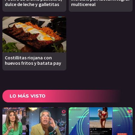
dulce de leche y galletitas
multicereal
Costillitas riojana con
huevos fritos y batata pay
LO MÁS VISTO