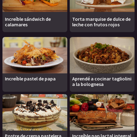
Increíble sándwich de
Torta marquise de dulce de
calamares
leche con frutos rojos
Increíble pastel de papa
Aprendé a cocinar tagliolini
a la bolognesa
Postre de crema pastelera,
Increíble pan lactal integral