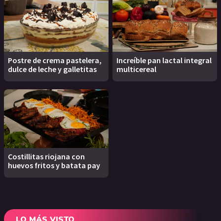
Postre de crema pastelera,
Increíble pan lactal integral
dulce de leche y galletitas
multicereal
Costillitas riojana con
huevos fritos y batata pay
LO MÁS VISTO