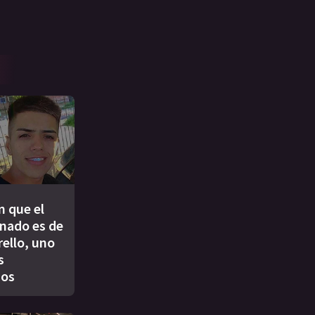
 que el
inado es de
ello, uno
s
dos