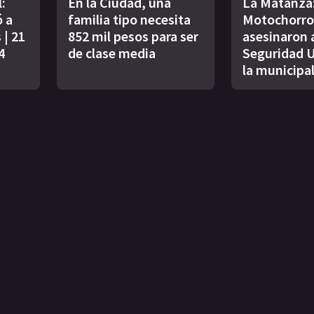
:
En la Ciudad, una
La Matanza
 a
familia tipo necesita
Motochorro
| 21
852 mil pesos para ser
asesinaron a
4
de clase media
Seguridad 
la municipa