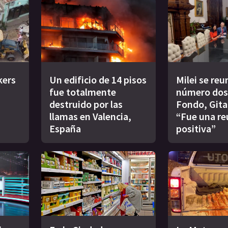
kers
Un edificio de 14 pisos
Milei se reu
fue totalmente
número dos
destruido por las
Fondo, Gita
llamas en Valencia,
“Fue una re
España
positiva”