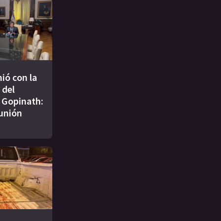
nió con la
 del
 Gopinath:
unión