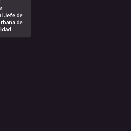
:
s
l Jefe de
Urbana de
lidad