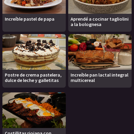
Increíble pastel de papa
Aprendé a cocinar tagliolini
a la bolognesa
Postre de crema pastelera,
Increíble pan lactal integral
dulce de leche y galletitas
multicereal
Costillitas riojana con