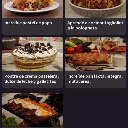
Increíble pastel de papa
Aprendé a cocinar tagliolini
a la bolognesa
Postre de crema pastelera,
Increíble pan lactal integral
dulce de leche y galletitas
multicereal