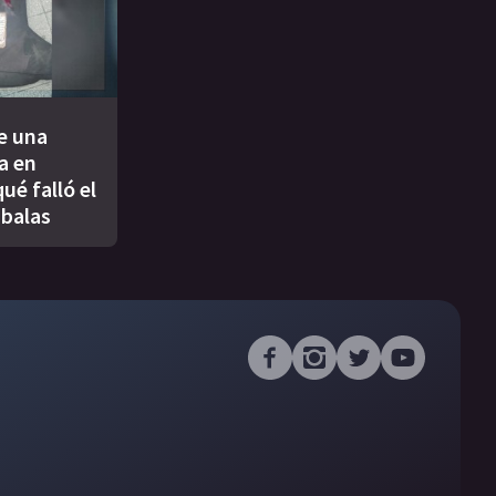
e una
a en
ué falló el
ibalas