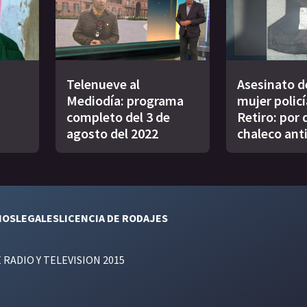
Telenueve al
Asesinato d
Mediodía: programa
mujer policí
completo del 3 de
Retiro: por q
agosto del 2022
chaleco ant
NOS
LEGALES
LICENCIA DE RODAJES
E RADIO Y TELEVISION 2015