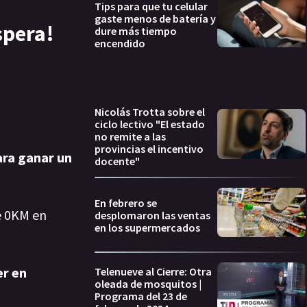
Tips para que tu celular
gaste menos de batería y
spera!
dure más tiempo
encendido
Nicolás Trotta sobre el
ciclo lectivo "El estado
no remite a las
provincias el incentivo
ara ganar un
docente"
En febrero se
te 0KM en
desplomaron las ventas
en los supermercados
er en
Telenueve al Cierre: Otra
oleada de mosquitos |
Programa del 23 de