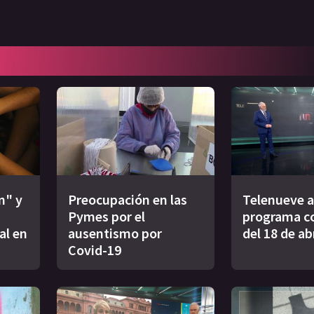
n" y
Preocupación en las
Telenueve al
Pymes por el
programa c
al en
ausentismo por
del 18 de ab
Covid-19