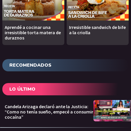
Aprendé a cocinar una
Irresistible sandwich de bife
irresistible torta matera de
a la criolla
duraznos
RECOMENDADOS
LO ÚLTIMO
Candela Arizaga declaró ante la Justicia:
“Como no tenía sueño, empecé a consumir
cocaína”