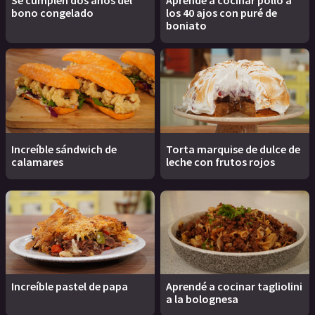
Se cumplen dos años del
Aprendé a cocinar pollo a
bono congelado
los 40 ajos con puré de
boniato
Increíble sándwich de
Torta marquise de dulce de
calamares
leche con frutos rojos
Increíble pastel de papa
Aprendé a cocinar tagliolini
a la bolognesa