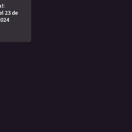
!:
l 23 de
2024