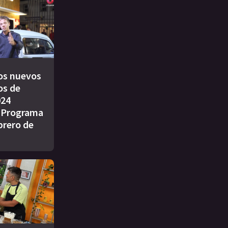
os nuevos
os de
024
| Programa
brero de