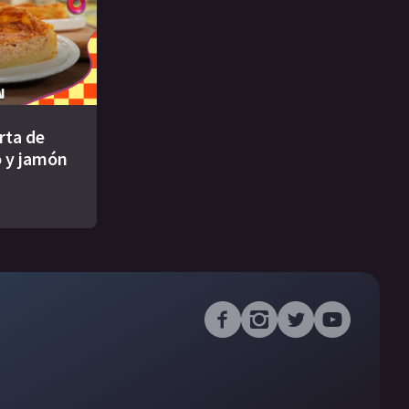
rta de
 y jamón