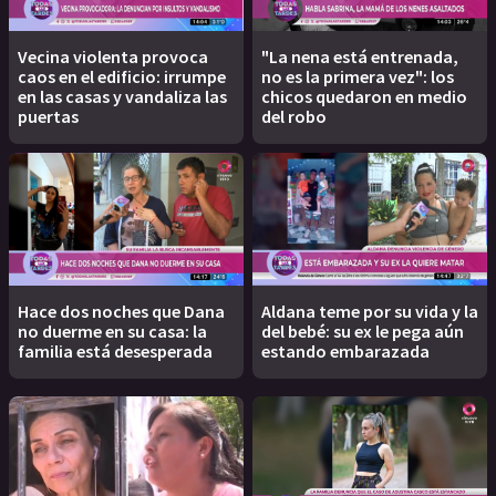
Vecina violenta provoca
"La nena está entrenada,
caos en el edificio: irrumpe
no es la primera vez": los
en las casas y vandaliza las
chicos quedaron en medio
puertas
del robo
Hace dos noches que Dana
Aldana teme por su vida y la
no duerme en su casa: la
del bebé: su ex le pega aún
familia está desesperada
estando embarazada