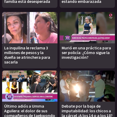
familia está desesperada
estando embarazada
La inquilina le reclama 3
Murió en una práctica para
millones de pesos y la
ser policía: ¿Cómo sigue la
dueña se atrinchera para
investigación?
sacarla
Último adiós a Umma
Debate por la baja de
Aguilera: el dolor de sus
imputabilidad: los chicos a
compañeros de taekwondo
la cárcel ¿A los 14 o a los 18?