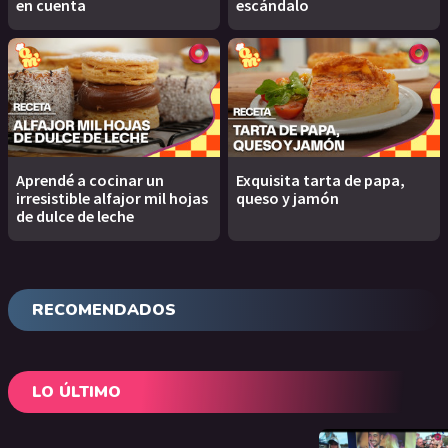
en cuenta
escándalo
Aprendé a cocinar un
Exquisita tarta de papa,
irresistible alfajor mil hojas
queso y jamón
de dulce de leche
RECOMENDADOS
LO ÚLTIMO