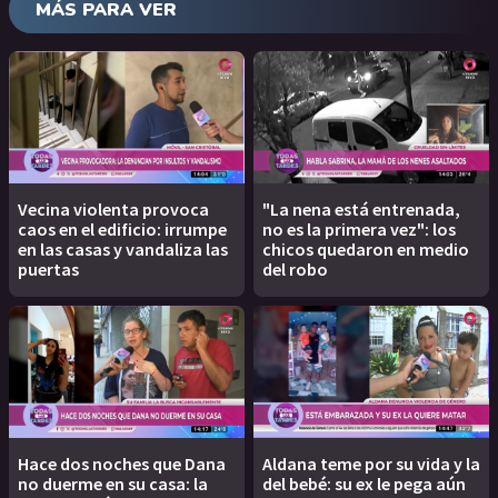
MÁS PARA VER
Vecina violenta provoca
"La nena está entrenada,
caos en el edificio: irrumpe
no es la primera vez": los
en las casas y vandaliza las
chicos quedaron en medio
puertas
del robo
Hace dos noches que Dana
Aldana teme por su vida y la
no duerme en su casa: la
del bebé: su ex le pega aún