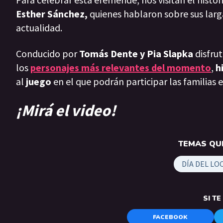
Esther Sánchez,
quienes hablaron sobre sus larg
actualidad.
Conducido por
Tomás Dente y Pia Slapka
disfru
los
personajes más relevantes del momento
,
h
al
juego
en el que podrán participar las familias 
¡Mirá el video!
TEMAS QUE
DÍA DEL L
SI T
FACEBOOK