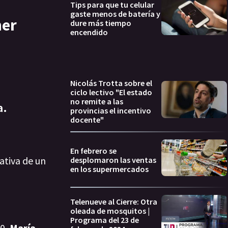
Tips para que tu celular
gaste menos de batería y
her
dure más tiempo
encendido
Nicolás Trotta sobre el
ciclo lectivo "El estado
no remite a las
a.
provincias el incentivo
docente"
En febrero se
ativa de un
desplomaron las ventas
en los supermercados
Telenueve al Cierre: Otra
oleada de mosquitos |
Programa del 23 de
80,
María