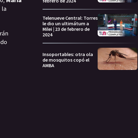
febrero de 2024
 la
Telenueve Central: Torres
le dio un ultimátum a
Milei | 23 de febrero de
rán
2024
ado
Insoportables: otra ola
de mosquitos copó el
AMBA