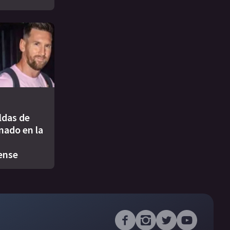
ldas de
nado en la
ense