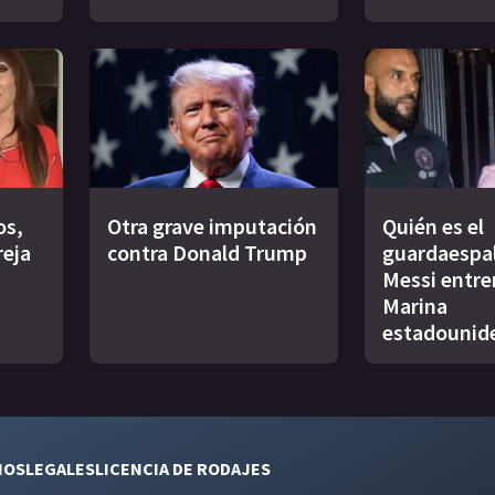
os,
Otra grave imputación
Quién es el
reja
contra Donald Trump
guardaespa
Messi entre
Marina
estadounid
NOS
LEGALES
LICENCIA DE RODAJES