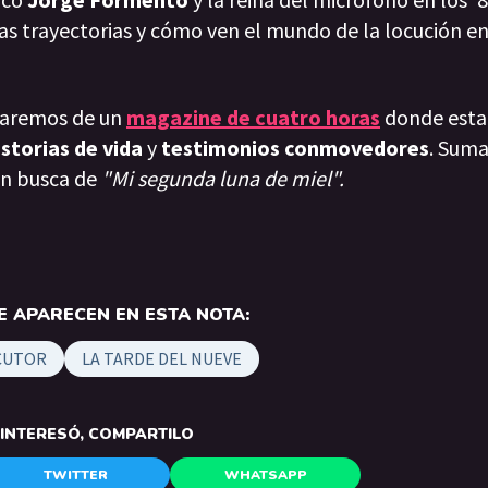
as trayectorias y cómo ven el mundo de la locución en
taremos de un
magazine de cuatro horas
donde esta
istorias de vida
y
testimonios conmovedores
. Sum
en busca de
"Mi segunda luna de miel".
 APARECEN EN ESTA NOTA:
OCUTOR
LA TARDE DEL NUEVE
E INTERESÓ, COMPARTILO
TWITTER
WHATSAPP