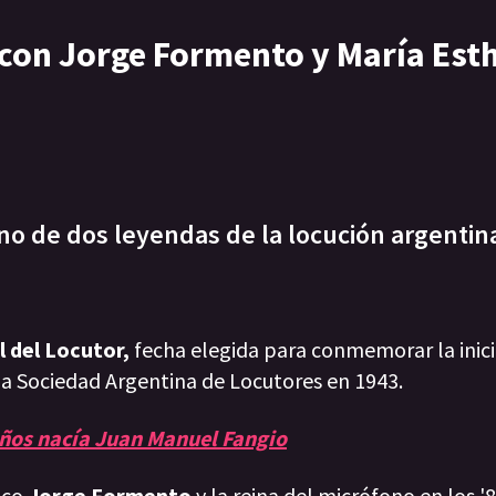
 con Jorge Formento y María Est
no de dos leyendas de la locución argentin
l del Locutor,
fecha
elegida para conmemorar la inici
la Sociedad Argentina de Locutores en 1943.
ños nacía Juan Manuel Fangio
rico
Jorge Formento
y la reina del micrófono en los '