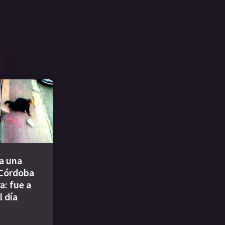
a una
 Córdoba
a: fue a
l día