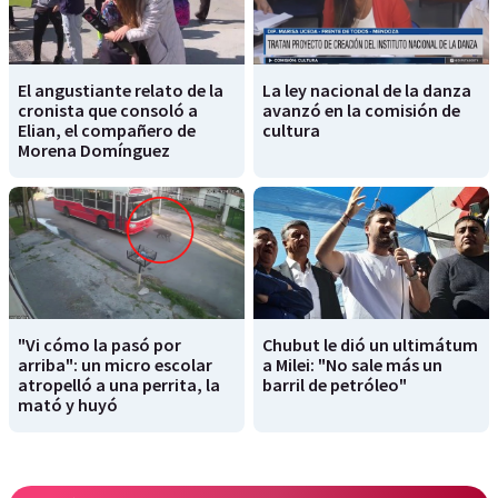
El angustiante relato de la
La ley nacional de la danza
cronista que consoló a
avanzó en la comisión de
Elian, el compañero de
cultura
Morena Domínguez
"Vi cómo la pasó por
Chubut le dió un ultimátum
arriba": un micro escolar
a Milei: "No sale más un
atropelló a una perrita, la
barril de petróleo"
mató y huyó