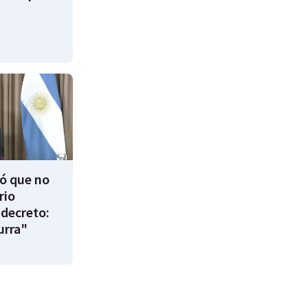
ió que no
rio
decreto:
urra"