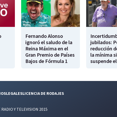
o
Fernando Alonso
Incertidumb
ignoró el saludo de la
jubilados: P
Reina Máxima en el
reducción d
Gran Premio de Países
la mínima si
Bajos de Fórmula 1
suspende el
NOS
LEGALES
LICENCIA DE RODAJES
E RADIO Y TELEVISION 2015