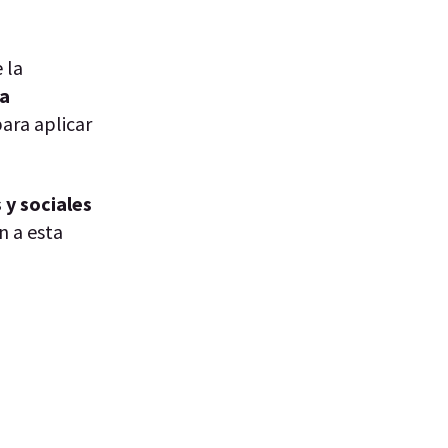
 la
la
ara aplicar
y sociales
n a esta