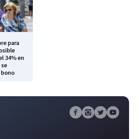
re para
osible
el 34% en
 se
 bono