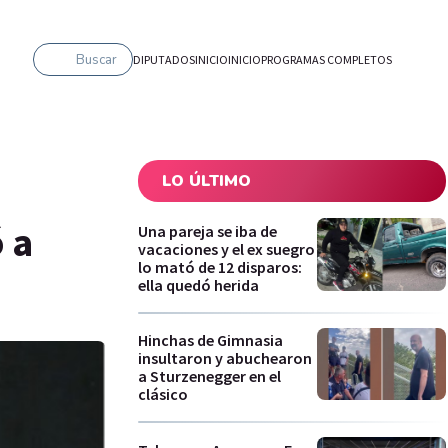
Buscar
DIPUTADOS
INICIO
INICIO
PROGRAMAS COMPLETOS
LO ÚLTIMO
 a
Una pareja se iba de
vacaciones y el ex suegro
lo mató de 12 disparos:
ella quedó herida
Hinchas de Gimnasia
insultaron y abuchearon
a Sturzenegger en el
clásico