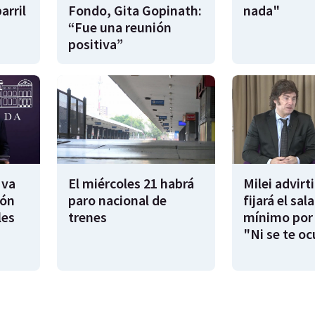
arril
Fondo, Gita Gopinath:
nada"
“Fue una reunión
positiva”
 va
El miércoles 21 habrá
Milei advirt
ión
paro nacional de
fijará el sala
les
trenes
mínimo por 
"Ni se te oc