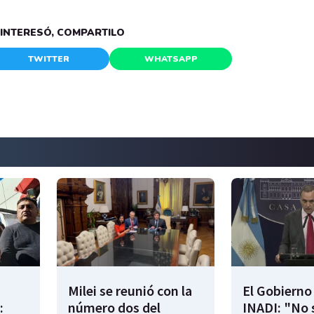
E INTERESÓ, COMPARTILO
TWITTER
WHATSAPP
Milei se reunió con la
El Gobierno 
:
número dos del
INADI: "No 