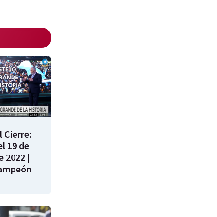
 Cierre:
l 19 de
e 2022 |
campeón