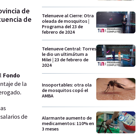
ovincia de
Telenueve al Cierre: Otra
cuencia de
oleada de mosquitos |
Programa del 23 de
febrero de 2024
Telenueve Central: Torres
le dio un ultimátum a
Milei | 23 de febrero de
2024
el
Fondo
ntaje de la
Insoportables: otra ola
de mosquitos copó el
erogado.
AMBA
las
 salarios de
Alarmante aumento de
medicamentos: 110% en
3 meses