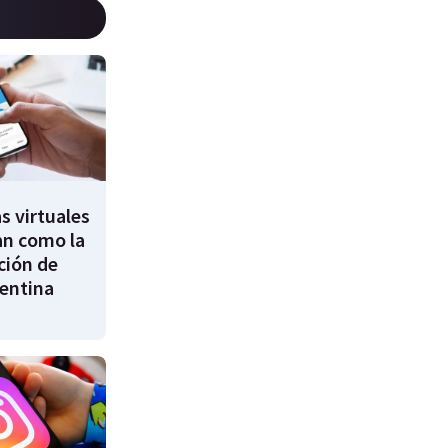
as virtuales
an como la
ción de
entina