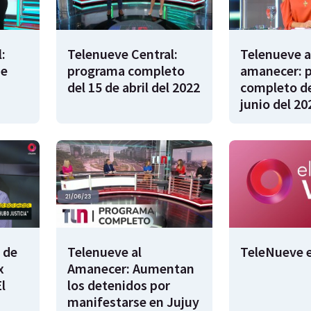
:
Telenueve Central:
Telenueve a
de
programa completo
amanecer: 
del 15 de abril del 2022
completo de
junio del 20
 de
Telenueve al
TeleNueve e
x
Amanecer: Aumentan
l
los detenidos por
manifestarse en Jujuy