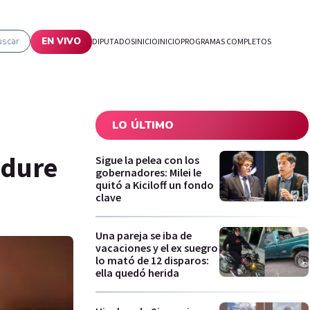
uscar
EN VIVO
DIPUTADOS
INICIO
INICIO
PROGRAMAS COMPLETOS
LO ÚLTIMO
 dure
Sigue la pelea con los
gobernadores: Milei le
quitó a Kiciloff un fondo
clave
Una pareja se iba de
vacaciones y el ex suegro
lo mató de 12 disparos:
ella quedó herida