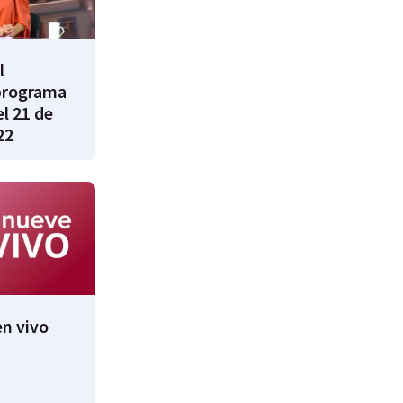
l
programa
l 21 de
22
n vivo