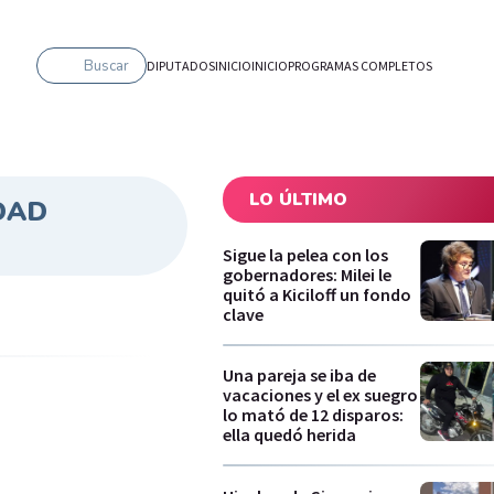
Buscar
DIPUTADOS
INICIO
INICIO
PROGRAMAS COMPLETOS
LO ÚLTIMO
DAD
Sigue la pelea con los
gobernadores: Milei le
quitó a Kiciloff un fondo
clave
Una pareja se iba de
vacaciones y el ex suegro
lo mató de 12 disparos:
ella quedó herida