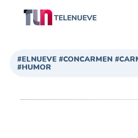
#ELNUEVE #CONCARMEN #CARM
#HUMOR