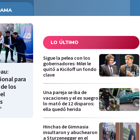
RAMA
LO ÚLTIMO
Sigue la pelea con los
gobernadores: Milei le
quitó a Kiciloff un fondo
eau:
clave
ional para
 de los
Una pareja se iba de
el
vacaciones y el ex suegro
s
lo mató de 12 disparos:
”
ella quedó herida
Hinchas de Gimnasia
insultaron y abuchearon
a Sturzenegger en el