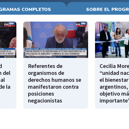
GRAMAS COMPLETOS
SOBRE EL PROG
d
Referentes de
Cecilia Mor
n del
organismos de
“unidad nac
al
derechos humanos se
el bienestar
e la
manifestaron contra
argentinos, 
posiciones
objetivo má
negacionistas
importante